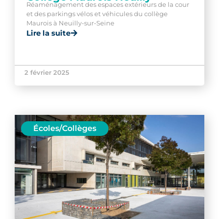
Réaménagement des espaces extérieurs de la cour
et des parkings vélos et véhicules du collège
Maurois à Neuilly-sur-Seine
Lire la suite
2 février 2025
Écoles/Collèges