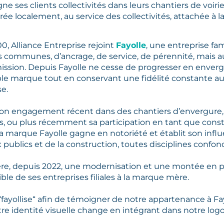
e ses clients collectivités dans leurs chantiers de voi
e localement, au service des collectivités, attachée à la
0, Alliance Entreprise rejoint
Fayolle
, une entreprise fa
s communes, d’ancrage, de service, de pérennité, mais auss
ission. Depuis Fayolle ne cesse de progresser en envergu
ble marque tout en conservant une fidélité constante aux 
se.
son engagement récent dans des chantiers d’envergur
s, ou plus récemment sa participation en tant que cons
la marque Fayolle gagne en notoriété et établit son inf
publics et de la construction, toutes disciplines confon
re, depuis 2022, une modernisation et une montée en p
e de ses entreprises filiales à la marque mère.
 “fayollise“ afin de témoigner de notre appartenance à F
notre identité visuelle change en intégrant dans notre lo