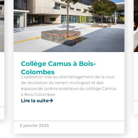
Collège Camus à Bois-
Colombes
L’opération vise au réaménagement de la cour
de récréation du terrain multisport et des
espaces de jardins extérieurs du collège Camus
à Bois-Colombes
Lire la suite
3 janvier 2025