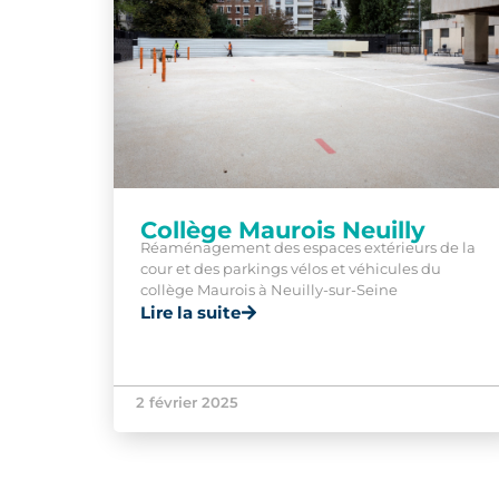
Collège Maurois Neuilly
Réaménagement des espaces extérieurs de la
cour et des parkings vélos et véhicules du
collège Maurois à Neuilly-sur-Seine
Lire la suite
2 février 2025