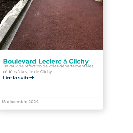
Boulevard Leclerc à Clichy
Travaux de réfection de voies départementales
cédées à la ville de Clichy
Lire la suite
18 décembre 2024